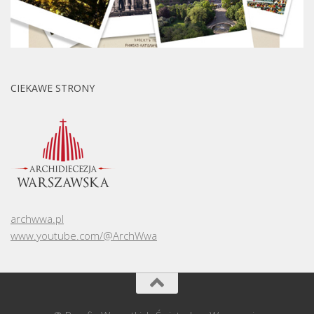
CIEKAWE STRONY
archwwa.pl
www.youtube.com/@ArchWwa