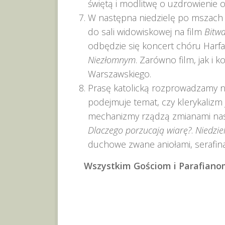
świętą i modlitwę o uzdrowienie o
W następna niedzielę po mszach o
do sali widowiskowej na film
Bitw
odbędzie się koncert chóru Harfa
Niezłomnym
. Zarówno film, jak i
Warszawskiego.
Prasę katolicką rozprowadzamy na
podejmuje temat, czy klerykalizm 
mechanizmy rządzą zmianami nasze
Dlaczego porzucają wiarę?
.
Niedzie
duchowe zwane aniołami, serafina
Wszystkim Gościom i Parafianom 