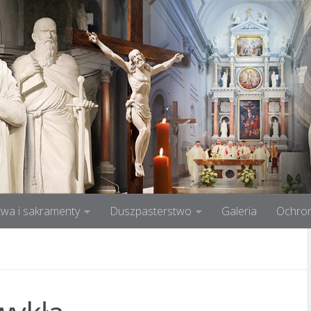
wa i sakramenty
Duszpasterstwo
Galeria
Ochron