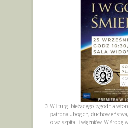
W liturgii bieżącego tygodnia wt
patrona ubogich, duchowieństwa, 
oraz szpitali i więźniów. W środę