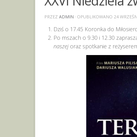
XXVI Niedziela z
PRZEZ
ADMIN
· OPUBLIKOWANO
24 WRZEŚN
Dziś o 17.45 Koronka do Miłosier
Po mszach o 9.30 i 12.30 zaprasz
naszej
oraz spotkanie z reżysere