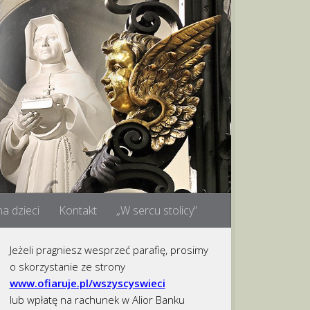
a dzieci
Kontakt
„W sercu stolicy”
Jeżeli pragniesz wesprzeć parafię, prosimy
o skorzystanie ze strony
www.ofiaruje.pl/wszyscyswieci
lub wpłatę na rachunek w Alior Banku