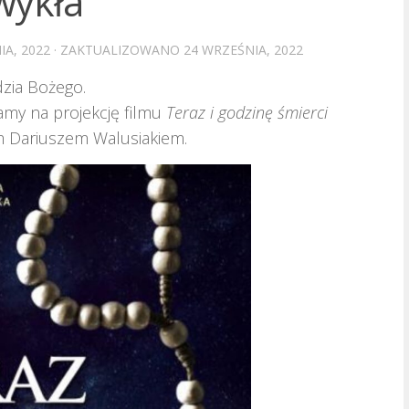
wykła
IA, 2022
· ZAKTUALIZOWANO
24 WRZEŚNIA, 2022
dzia Bożego.
amy na projekcję filmu
Teraz i godzinę śmierci
m Dariuszem Walusiakiem.