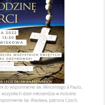
orek to wspomnienie św. Wincentego à Paulo,
wszystkich dzieł miłosierdzia w Kościele
 wspomnienie św. Wacława, patrona Czech,