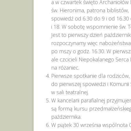
a w czwartek święto Archaniołów M
św. Hieronima, patrona biblistów, 
spowiedź od 6.30 do 9 i od 16.30
i 18. W sobotę wspomnienie św. Ter
Jest to pierwszy dzień październi
rozpoczynamy więc nabożeństwa 
po mszy o godz. 16.30. W pierwsz
ale czcicieli Niepokalanego Serca
na różaniec.
Pierwsze spotkanie dla rodziców,
do pierwszej spowiedzi i Komunii 
w sali teatralnej.
W kancelarii parafialnej przyjmuj
są formą kursu przedmałżeńskiego
października.
W piątek 30 września wspólnota