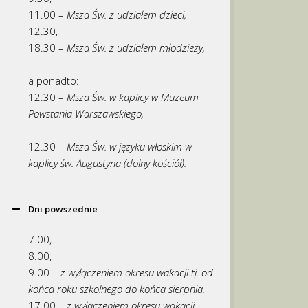
11.00 –
Msza Św. z udziałem dzieci,
12.30,
18.30 –
Msza Św. z udziałem młodzieży,
a ponadto:
12.30 –
Msza Św. w kaplicy w Muzeum
Powstania Warszawskiego,
12.30 –
Msza Św. w języku włoskim w
kaplicy św. Augustyna (dolny kościół).
Dni powszednie
7.00,
8.00,
9.00 –
z wyłączeniem okresu wakacji tj. od
końca roku szkolnego do końca sierpnia,
17.00 –
z wyłączeniem okresu wakacji,