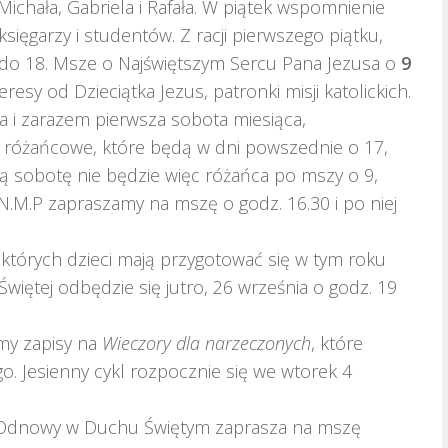
ichała, Gabriela i Rafała. W piątek wspomnienie
księgarzy i studentów. Z racji pierwszego piątku,
 do 18. Msze o Najświętszym Sercu Pana Jezusa o
9
esy od Dzieciątka Jezus, patronki misji katolickich.
ka i zarazem pierwsza sobota miesiąca,
różańcowe, które będą w dni powszednie o 17,
ą sobotę nie będzie więc różańca po mszy o 9,
 N.M.P zapraszamy na mszę o godz. 16.30 i po niej
 których dzieci mają przygotować się w tym roku
Świętej odbędzie się jutro, 26 września o godz. 19
emy zapisy na
Wieczory dla narzeczonych
, które
. Jesienny cykl rozpocznie się we wtorek 4
 Odnowy w Duchu Świętym zaprasza na mszę