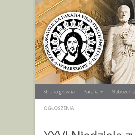
Przeskocz do treści
Strona główna
Parafia
Nabożeńst
OGŁOSZENIA