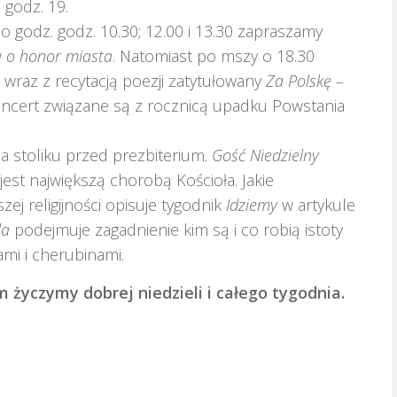
 godz. 19.
 godz. godz. 10.30; 12.00 i 13.30 zapraszamy
a o honor miasta
. Natomiast po mszy o 18.30
 wraz z recytacją poezji zatytułowany
Za Polskę –
 koncert związane są z rocznicą upadku Powstania
 stoliku przed prezbiterium.
Gość Niedzielny
jest największą chorobą Kościoła. Jakie
j religijności opisuje tygodnik
Idziemy
w artykule
la
podejmuje zagadnienie kim są i co robią istoty
mi i cherubinami.
życzymy dobrej niedzieli i całego tygodnia.