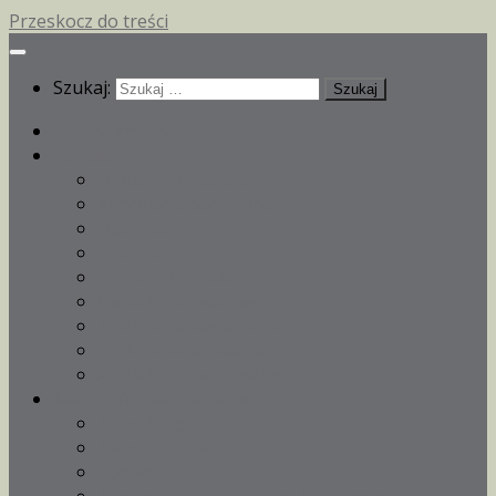
Przeskocz do treści
Szukaj:
Strona główna
Parafia
Ogłoszenia parafialne
Kancelaria parafialna
Duszpasterze
Historia
Remont kościoła
Gazetka parafialna
Niedzielna kawiarenka
Biblioteka parafialna
Aktualności archiwum
Nabożeństwa i sakramenty
Msze Święte
Nabożeństwa
Spowiedź