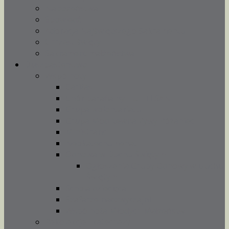
Nabożeństwa
Spowiedź
Adoracja Najświętszego Sakramentu
Chrzest święty
Sakrament małżeństwa
Duszpasterstwo
Wspólnoty
Caritas
Chór parafialny TUTTI SANTI
Grupa wolontariatu
Grupa Modlitewna Żywy Różaniec
Ministranci
Neokatechumenat
Odnowa w Duchu Świętym
Ogłoszenia Grupy Odnowy w Duchu
Świętym
Schola dziecięca
Szafarze nadzwyczajni
Wspólnota Młodych Małżeństw
Rekolekcje i katechezy