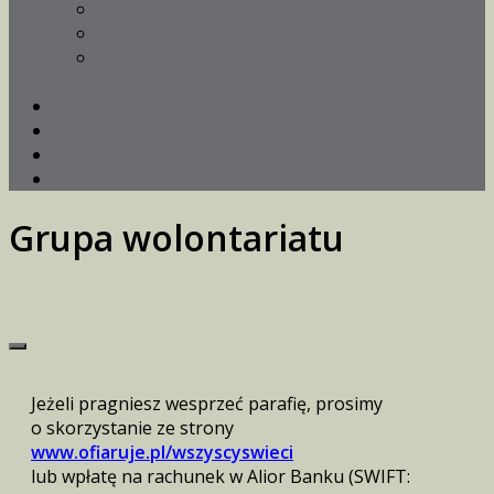
Nauki dla narzeczonych
Poradnia życia rodzinnego
Światowe Dni Młodzieży 2016 w parafii
Wszystkich Świętych
Galeria
Ochrona dzieci
Kontakt
„W sercu stolicy”
Grupa wolontariatu
Jeżeli pragniesz wesprzeć parafię, prosimy
o skorzystanie ze strony
www.ofiaruje.pl/wszyscyswieci
lub wpłatę na rachunek w Alior Banku (SWIFT: