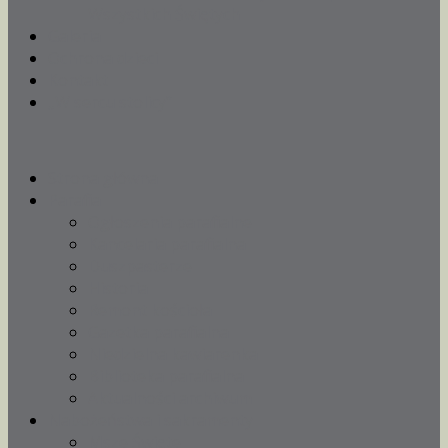
Wszystkich Świętych
Galeria
Ochrona dzieci
Kontakt
„W sercu stolicy”
Strona główna
Parafia
Ogłoszenia parafialne
Kancelaria parafialna
Duszpasterze
Historia
Remont kościoła
Gazetka parafialna
Niedzielna kawiarenka
Biblioteka parafialna
Aktualności archiwum
Nabożeństwa i sakramenty
Msze Święte