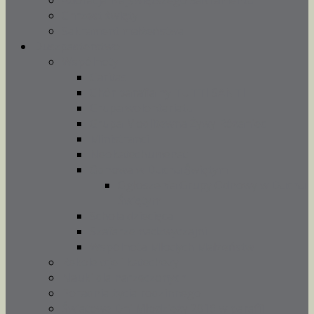
Adoracja Najświętszego Sakramentu
Chrzest święty
Sakrament małżeństwa
Duszpasterstwo
Wspólnoty
Caritas
Chór parafialny TUTTI SANTI
Grupa wolontariatu
Grupa Modlitewna Żywy Różaniec
Ministranci
Neokatechumenat
Odnowa w Duchu Świętym
Ogłoszenia Grupy Odnowy w Duchu
Świętym
Schola dziecięca
Szafarze nadzwyczajni
Wspólnota Młodych Małżeństw
Rekolekcje i katechezy
Nauki dla narzeczonych
Poradnia życia rodzinnego
Światowe Dni Młodzieży 2016 w parafii