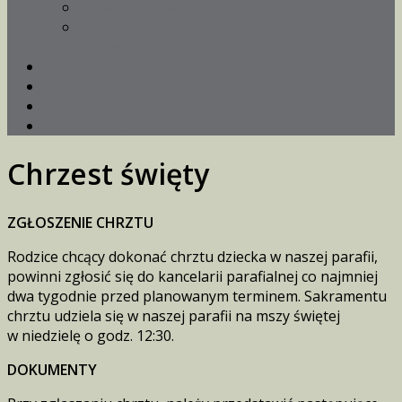
Poradnia życia rodzinnego
Światowe Dni Młodzieży 2016 w parafii
Wszystkich Świętych
Galeria
Ochrona dzieci
Kontakt
„W sercu stolicy”
Chrzest święty
ZGŁOSZENIE CHRZTU
Rodzice chcący dokonać chrztu dziecka w naszej parafii,
powinni zgłosić się do kancelarii parafialnej co najmniej
dwa tygodnie przed planowanym terminem. Sakramentu
chrztu udziela się w naszej parafii na mszy świętej
w niedzielę o godz. 12:30.
DOKUMENTY