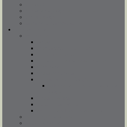
Spowiedź
Adoracja Najświętszego Sakramentu
Chrzest święty
Sakrament małżeństwa
Duszpasterstwo
Wspólnoty
Caritas
Chór parafialny TUTTI SANTI
Grupa wolontariatu
Grupa Modlitewna Żywy Różaniec
Ministranci
Neokatechumenat
Odnowa w Duchu Świętym
Ogłoszenia Grupy Odnowy w Duchu
Świętym
Schola dziecięca
Szafarze nadzwyczajni
Wspólnota Młodych Małżeństw
Rekolekcje i katechezy
Nauki dla narzeczonych