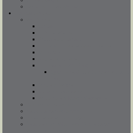
Chrzest święty
Sakrament małżeństwa
Duszpasterstwo
Wspólnoty
Caritas
Chór parafialny TUTTI SANTI
Grupa wolontariatu
Grupa Modlitewna Żywy Różaniec
Ministranci
Neokatechumenat
Odnowa w Duchu Świętym
Ogłoszenia Grupy Odnowy w Duchu
Świętym
Schola dziecięca
Szafarze nadzwyczajni
Wspólnota Młodych Małżeństw
Rekolekcje i katechezy
Nauki dla narzeczonych
Poradnia życia rodzinnego
Światowe Dni Młodzieży 2016 w parafii
Wszystkich Świętych