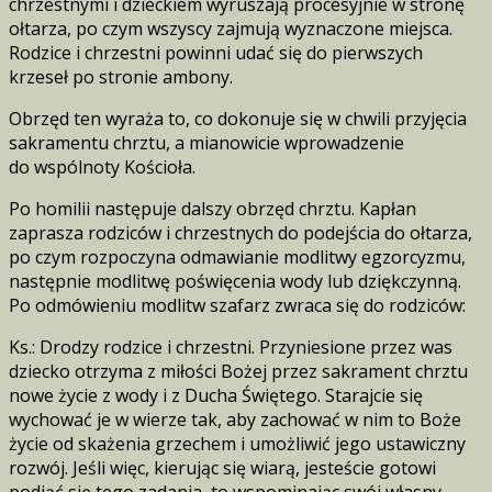
chrzestnymi i dzieckiem wyruszają procesyjnie w stronę
ołtarza, po czym wszyscy zajmują wyznaczone miejsca.
Rodzice i chrzestni powinni udać się do pierwszych
krzeseł po stronie ambony.
Obrzęd ten wyraża to, co dokonuje się w chwili przyjęcia
sakramentu chrztu, a mianowicie wprowadzenie
do wspólnoty Kościoła.
Po homilii następuje dalszy obrzęd chrztu. Kapłan
zaprasza rodziców i chrzestnych do podejścia do ołtarza,
po czym rozpoczyna odmawianie modlitwy egzorcyzmu,
następnie modlitwę poświęcenia wody lub dziękczynną.
Po odmówieniu modlitw szafarz zwraca się do rodziców:
Ks.: Drodzy rodzice i chrzestni. Przyniesione przez was
dziecko otrzyma z miłości Bożej przez sakrament chrztu
nowe życie z wody i z Ducha Świętego. Starajcie się
wychować je w wierze tak, aby zachować w nim to Boże
życie od skażenia grzechem i umożliwić jego ustawiczny
rozwój. Jeśli więc, kierując się wiarą, jesteście gotowi
podjąć się tego zadania, to wspominając swój własny