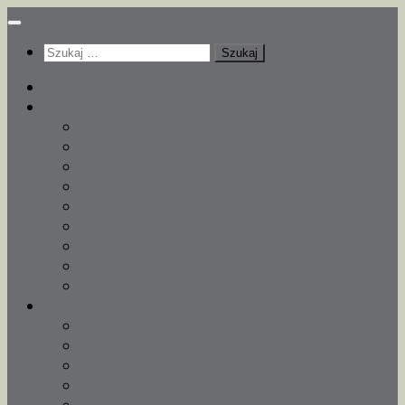
Przeskocz
do
Szukaj:
treści
Strona główna
Parafia
Ogłoszenia parafialne
Kancelaria parafialna
Duszpasterze
Historia
Remont kościoła
Gazetka parafialna
Niedzielna kawiarenka
Biblioteka parafialna
Aktualności archiwum
Nabożeństwa i sakramenty
Msze Święte
Nabożeństwa
Spowiedź
Adoracja Najświętszego Sakramentu