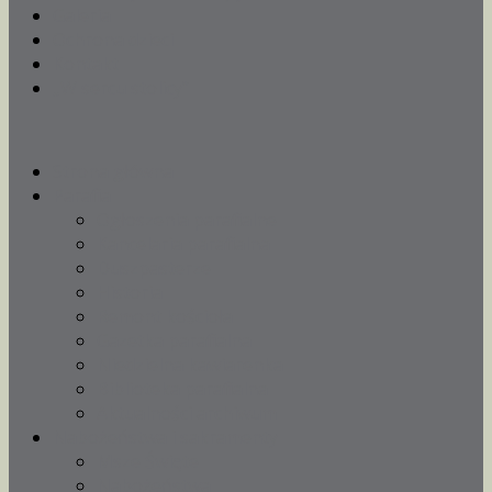
Galeria
Ochrona dzieci
Kontakt
„W sercu stolicy”
Strona główna
Parafia
Ogłoszenia parafialne
Kancelaria parafialna
Duszpasterze
Historia
Remont kościoła
Gazetka parafialna
Niedzielna kawiarenka
Biblioteka parafialna
Aktualności archiwum
Nabożeństwa i sakramenty
Msze Święte
Nabożeństwa