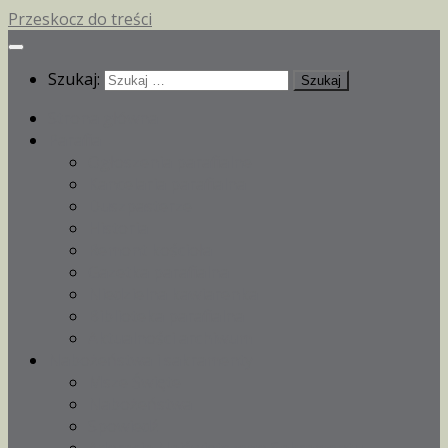
Przeskocz do treści
Szukaj:
Strona główna
Parafia
Ogłoszenia parafialne
Kancelaria parafialna
Duszpasterze
Historia
Remont kościoła
Gazetka parafialna
Niedzielna kawiarenka
Biblioteka parafialna
Aktualności archiwum
Nabożeństwa i sakramenty
Msze Święte
Nabożeństwa
Spowiedź