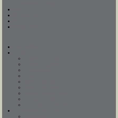
Wszystkich Świętych
Galeria
Ochrona dzieci
Kontakt
„W sercu stolicy”
Strona główna
Parafia
Ogłoszenia parafialne
Kancelaria parafialna
Duszpasterze
Historia
Remont kościoła
Gazetka parafialna
Niedzielna kawiarenka
Biblioteka parafialna
Aktualności archiwum
Nabożeństwa i sakramenty
Msze Święte