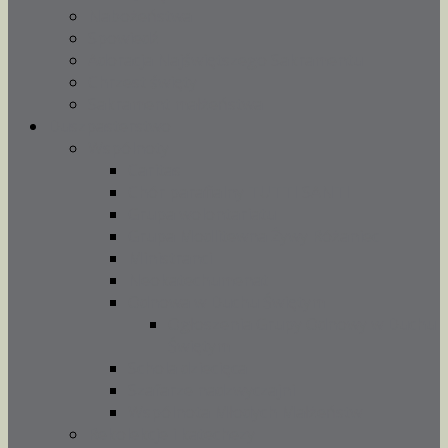
Nabożeństwa
Spowiedź
Adoracja Najświętszego Sakramentu
Chrzest święty
Sakrament małżeństwa
Duszpasterstwo
Wspólnoty
Caritas
Chór parafialny TUTTI SANTI
Grupa wolontariatu
Grupa Modlitewna Żywy Różaniec
Ministranci
Neokatechumenat
Odnowa w Duchu Świętym
Ogłoszenia Grupy Odnowy w Duchu
Świętym
Schola dziecięca
Szafarze nadzwyczajni
Wspólnota Młodych Małżeństw
Rekolekcje i katechezy