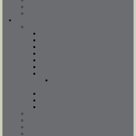
Adoracja Najświętszego Sakramentu
Chrzest święty
Sakrament małżeństwa
Duszpasterstwo
Wspólnoty
Caritas
Chór parafialny TUTTI SANTI
Grupa wolontariatu
Grupa Modlitewna Żywy Różaniec
Ministranci
Neokatechumenat
Odnowa w Duchu Świętym
Ogłoszenia Grupy Odnowy w Duchu
Świętym
Schola dziecięca
Szafarze nadzwyczajni
Wspólnota Młodych Małżeństw
Rekolekcje i katechezy
Nauki dla narzeczonych
Poradnia życia rodzinnego
Światowe Dni Młodzieży 2016 w parafii