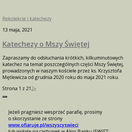
Rekolekcje i katechezy
13 maja, 2021
Katechezy o Mszy Świętej
Zapraszamy do odsłuchania krótkich, kilkuminutowych
katechez na temat poszczególnych części Mszy Świętej,
prowadzonych w naszym kościele przez ks. Krzysztofa
Mętlewicza od grudnia 2020 roku do maja 2021 roku.
Strona 1 z 2
1
2
»
Jeżeli pragniesz wesprzeć parafię, prosimy
o skorzystanie ze strony
www.ofiaruje.pl/wszyscyswieci
lub wpłatę na rachunek w Alior Banku (SWIFT: