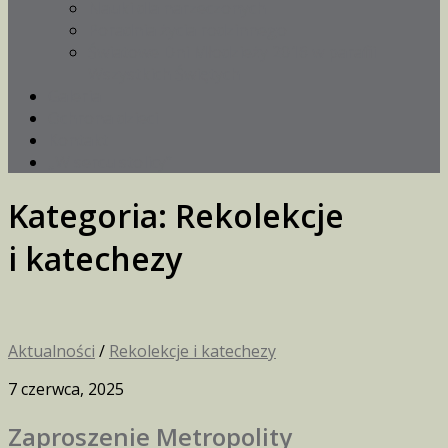
Nauki dla narzeczonych
Poradnia życia rodzinnego
Światowe Dni Młodzieży 2016 w parafii
Wszystkich Świętych
Galeria
Ochrona dzieci
Kontakt
„W sercu stolicy”
Kategoria:
Rekolekcje
i katechezy
Aktualności
/
Rekolekcje i katechezy
7 czerwca, 2025
Zaproszenie Metropolity