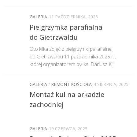
GALERIA
11 PAŹDZIERNIKA, 2025
Pielgrzymka parafialna
do Gietrzwałdu
Oto kilka zdjęć z pielgrzymki parafialnej
do Gietrzwałdu 11 października 2025 r. ,
której organizatorem był ks. Dariusz Kij.
GALERIA
/
REMONT KOŚCIOŁA
4 SIERPNIA, 2025
Montaż kul na arkadzie
zachodniej
GALERIA
19 CZERWCA, 2025