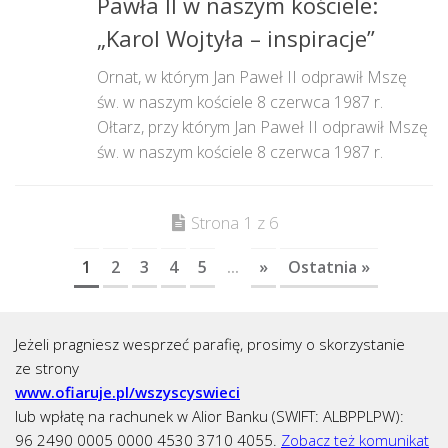
Pawła II w naszym kościele:
„Karol Wojtyła – inspiracje”
Ornat, w którym Jan Paweł II odprawił Mszę
św. w naszym kościele 8 czerwca 1987 r.
Ołtarz, przy którym Jan Paweł II odprawił Mszę
św. w naszym kościele 8 czerwca 1987 r.
Strona 1 z 6
1
2
3
4
5
...
»
Ostatnia »
Jeżeli pragniesz wesprzeć parafię, prosimy o skorzystanie
ze strony
www.ofiaruje.pl/wszyscyswieci
lub wpłatę na rachunek w Alior Banku (SWIFT: ALBPPLPW):
96 2490 0005 0000 4530 3710 4055.
Zobacz też komunikat