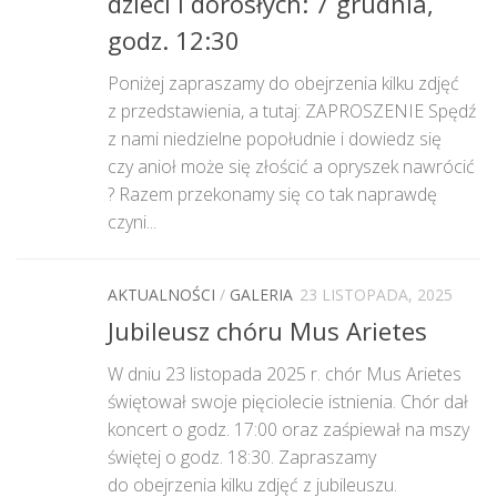
dzieci i dorosłych: 7 grudnia,
godz. 12:30
Poniżej zapraszamy do obejrzenia kilku zdjęć
z przedstawienia, a tutaj: ZAPROSZENIE Spędź
z nami niedzielne popołudnie i dowiedz się
czy anioł może się złościć a opryszek nawrócić
? Razem przekonamy się co tak naprawdę
czyni...
AKTUALNOŚCI
/
GALERIA
23 LISTOPADA, 2025
Jubileusz chóru Mus Arietes
W dniu 23 listopada 2025 r. chór Mus Arietes
świętował swoje pięciolecie istnienia. Chór dał
koncert o godz. 17:00 oraz zaśpiewał na mszy
świętej o godz. 18:30. Zapraszamy
do obejrzenia kilku zdjęć z jubileuszu.