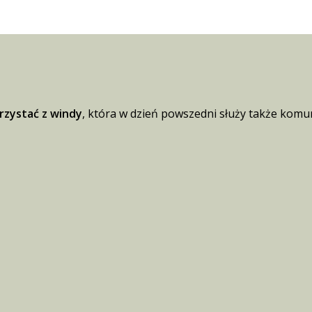
zystać z windy
, która w dzień powszedni służy także komun