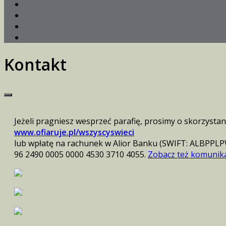
Galeria
Ochrona dzieci
Kontakt
„W sercu stolicy”
Kontakt
Jeżeli pragniesz wesprzeć parafię, prosimy o skorzystan
www.ofiaruje.pl/wszyscyswieci
lub wpłatę na rachunek w Alior Banku (SWIFT: ALBPPLP
96 2490 0005 0000 4530 3710 4055.
Zobacz też komunikat 