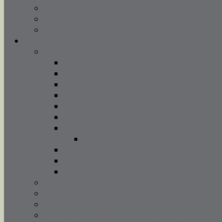
Adoracja Najświętszego Sakramentu
Chrzest święty
Sakrament małżeństwa
Duszpasterstwo
Wspólnoty
Caritas
Chór parafialny TUTTI SANTI
Grupa wolontariatu
Grupa Modlitewna Żywy Różaniec
Ministranci
Neokatechumenat
Odnowa w Duchu Świętym
Ogłoszenia Grupy Odnowy w Duchu 
Schola dziecięca
Szafarze nadzwyczajni
Wspólnota Młodych Małżeństw
Rekolekcje i katechezy
Nauki dla narzeczonych
Poradnia życia rodzinnego
Światowe Dni Młodzieży 2016 w parafii Wszystki