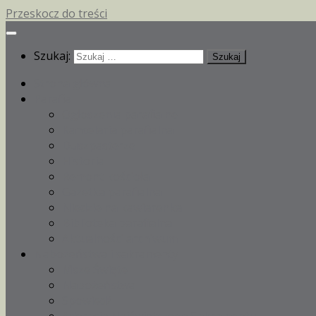
Przeskocz do treści
Szukaj:
Strona główna
Parafia
Ogłoszenia parafialne
Kancelaria parafialna
Duszpasterze
Historia
Remont kościoła
Gazetka parafialna
Niedzielna kawiarenka
Biblioteka parafialna
Aktualności archiwum
Nabożeństwa i sakramenty
Msze Święte
Nabożeństwa
Spowiedź