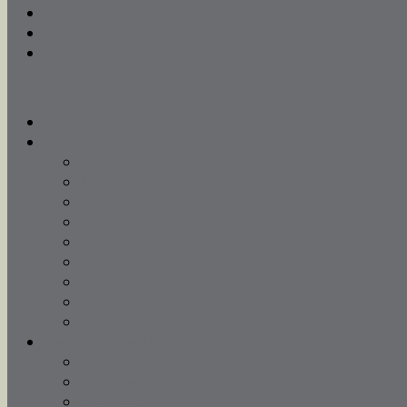
Ochrona dzieci
Kontakt
„W sercu stolicy”
Strona główna
Parafia
Ogłoszenia parafialne
Kancelaria parafialna
Duszpasterze
Historia
Remont kościoła
Gazetka parafialna
Niedzielna kawiarenka
Biblioteka parafialna
Aktualności archiwum
Nabożeństwa i sakramenty
Msze Święte
Nabożeństwa
Spowiedź