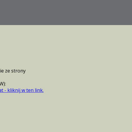
ie ze strony
W):
- kliknij w ten link.