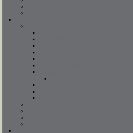
Adoracja Najświętszego Sakramentu
Chrzest święty
Sakrament małżeństwa
Duszpasterstwo
Wspólnoty
Caritas
Chór parafialny TUTTI SANTI
Grupa wolontariatu
Grupa Modlitewna Żywy Różaniec
Ministranci
Neokatechumenat
Odnowa w Duchu Świętym
Ogłoszenia Grupy Odnowy w Duchu 
Schola dziecięca
Szafarze nadzwyczajni
Wspólnota Młodych Małżeństw
Rekolekcje i katechezy
Nauki dla narzeczonych
Poradnia życia rodzinnego
Światowe Dni Młodzieży 2016 w parafii Wszystki
Galeria