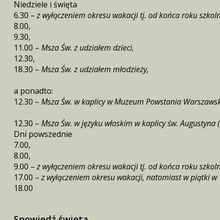
Niedziele i święta
6.30 –
z wyłączeniem okresu wakacji tj. od końca roku szkol
8.00,
9.30,
11.00 –
Msza Św. z udziałem dzieci,
12.30,
18.30 –
Msza Św. z udziałem młodzieży,
a ponadto:
12.30 –
Msza Św. w kaplicy w Muzeum Powstania Warszawsk
12.30 –
Msza Św. w języku włoskim w kaplicy św. Augustyna (
Dni powszednie
7.00,
8.00,
9.00 –
z wyłączeniem okresu wakacji tj. od końca roku szkol
17.00 –
z wyłączeniem okresu wakacji, natomiast w piątki w 
18.00
Spowiedź święta