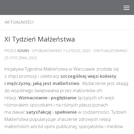
Przeskocz do treści
AKTUALNOŚCI
XI Tydzień Małżeństwa
PRZEZ
ADMIN
· OPUBLIKOWANO
7 LUTEGO, 2025
· ZAKTUALIZOWANO
25 STYCZNIA, 2025
Inicjatywa Tygodnia Małżeństwa w Warszawie zrodziła się
z chęci promocji i celebracji
szczególnej więzi kobiety
i mężczyzny, jaką jest małżeństwo
. Wydarzenie jest okazją
do wspólnego świętowania przez małżonków ich
relacji.
Wzmacnianie
i
pogłębianie
łączących ich więzi
różnorakimi sposobami i na różnych płaszczyznach
ma dawać
satysfakcję
i
spełnienie
w codzienności. Tydzień
Małżeństwa popularyzuje znaczenie zdrowych relacji
małżeńskich wśród opinii publicznej, specjalistów i mediów.