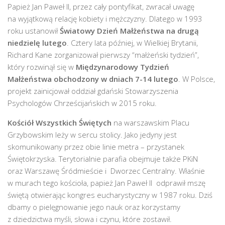
Papież Jan Paweł II, przez cały pontyfikat, zwracał uwagę
na wyjątkową relację kobiety i mężczyzny. Dlatego w 1993
roku ustanowił
Światowy Dzień Małżeństwa na drugą
niedzielę lutego
. Cztery lata później, w Wielkiej Brytanii,
Richard Kane zorganizował pierwszy “małżeński tydzień”,
który rozwinął się w
Międzynarodowy Tydzień
Małżeństwa
obchodzony w dniach 7-14 lutego
. W Polsce,
projekt zainicjował oddział gdański Stowarzyszenia
Psychologów Chrześcijańskich w 2015 roku.
Kościół Wszystkich Świętych
na warszawskim Placu
Grzybowskim leży w sercu stolicy. Jako jedyny jest
skomunikowany przez obie linie metra – przystanek
Świętokrzyska. Terytorialnie parafia obejmuje także PKiN
oraz Warszawę Śródmieście i Dworzec Centralny. Właśnie
w murach tego kościoła, papież Jan Paweł II odprawił mszę
świętą otwierając kongres eucharystyczny w 1987 roku. Dziś
dbamy o pielęgnowanie jego nauk oraz korzystamy
z dziedzictwa myśli, słowa i czynu, które zostawił.