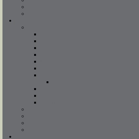
Adoracja Najświętszego Sakramentu
Chrzest święty
Sakrament małżeństwa
Duszpasterstwo
Wspólnoty
Caritas
Chór parafialny TUTTI SANTI
Grupa wolontariatu
Grupa Modlitewna Żywy Różaniec
Ministranci
Neokatechumenat
Odnowa w Duchu Świętym
Ogłoszenia Grupy Odnowy w Duchu 
Schola dziecięca
Szafarze nadzwyczajni
Wspólnota Młodych Małżeństw
Rekolekcje i katechezy
Nauki dla narzeczonych
Poradnia życia rodzinnego
Światowe Dni Młodzieży 2016 w parafii Wszystki
Galeria