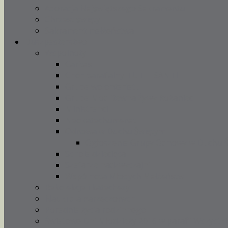
Adoracja Najświętszego Sakramentu
Chrzest święty
Sakrament małżeństwa
Duszpasterstwo
Wspólnoty
Caritas
Chór parafialny TUTTI SANTI
Grupa wolontariatu
Grupa Modlitewna Żywy Różaniec
Ministranci
Neokatechumenat
Odnowa w Duchu Świętym
Ogłoszenia Grupy Odnowy w Duchu 
Schola dziecięca
Szafarze nadzwyczajni
Wspólnota Młodych Małżeństw
Rekolekcje i katechezy
Nauki dla narzeczonych
Poradnia życia rodzinnego
Światowe Dni Młodzieży 2016 w parafii Wszystki