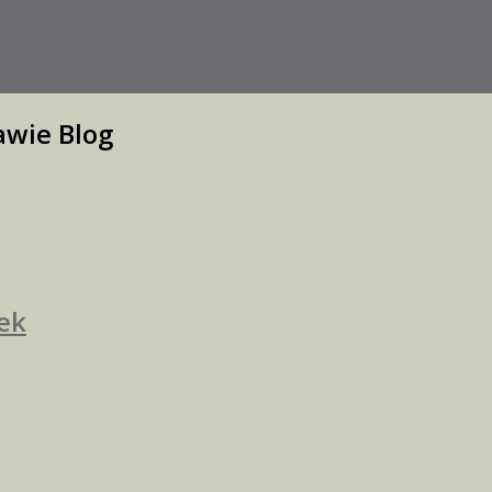
zawie
Blog
ek