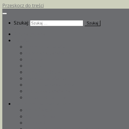
Przeskocz do treści
Szukaj:
Strona główna
Parafia
Ogłoszenia parafialne
Kancelaria parafialna
Duszpasterze
Historia
Remont kościoła
Gazetka parafialna
Niedzielna kawiarenka
Biblioteka parafialna
Aktualności archiwum
Nabożeństwa i sakramenty
Msze Święte
Nabożeństwa
Spowiedź