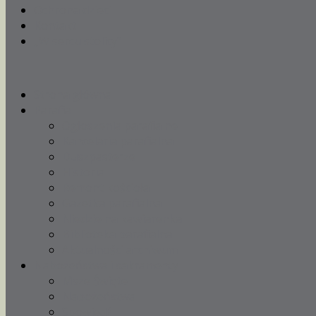
Ochrona dzieci
Kontakt
„W sercu stolicy”
Strona główna
Parafia
Ogłoszenia parafialne
Kancelaria parafialna
Duszpasterze
Historia
Remont kościoła
Gazetka parafialna
Niedzielna kawiarenka
Biblioteka parafialna
Aktualności archiwum
Nabożeństwa i sakramenty
Msze Święte
Nabożeństwa
Spowiedź