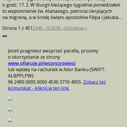
o godz. 17. 2. W liturgii bieżącego tygodnia poniedziałek
to wspomnienie św. Atanazego, patrona cierpiących
na migrenę, a w środę święto apostołów Filipa i Jakuba....
Strona 1 z 45
1
2
3
4
5
...
10
20
30
...
»
Ostatnia »
Jeżeli pragniesz wesprzeć parafię, prosimy
o skorzystanie ze strony
www.ofiaruje.pl/wszyscyswieci
lub wpłatę na rachunek w Alior Banku (SWIFT:
ALBPPLPW):
96 2490 0005 0000 4530 3710 4055.
Zobacz też
komunikat - kliknij w ten link.