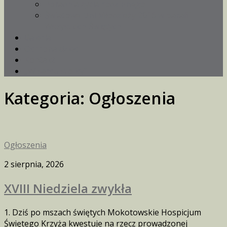
Poradnia życia rodzinnego
Światowe Dni Młodzieży 2016 w parafii
Wszystkich Świętych
Galeria
Ochrona dzieci
Kontakt
„W sercu stolicy”
Kategoria:
Ogłoszenia
Ogłoszenia
2 sierpnia, 2026
XVIII Niedziela zwykła
1. Dziś po mszach świętych Mokotowskie Hospicjum
Świętego Krzyża kwestuje na rzecz prowadzonej