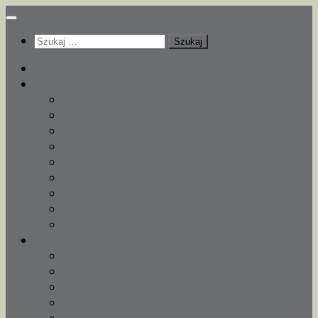
Przeskocz
do
Szukaj:
treści
Strona główna
Parafia
Ogłoszenia parafialne
Kancelaria parafialna
Duszpasterze
Historia
Remont kościoła
Gazetka parafialna
Niedzielna kawiarenka
Biblioteka parafialna
Aktualności archiwum
Nabożeństwa i sakramenty
Msze Święte
Nabożeństwa
Spowiedź
Adoracja Najświętszego Sakramentu