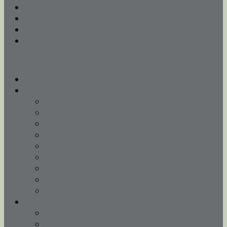
Galeria
Ochrona dzieci
Kontakt
„W sercu stolicy”
Strona główna
Parafia
Ogłoszenia parafialne
Kancelaria parafialna
Duszpasterze
Historia
Remont kościoła
Gazetka parafialna
Niedzielna kawiarenka
Biblioteka parafialna
Aktualności archiwum
Nabożeństwa i sakramenty
Msze Święte
Nabożeństwa