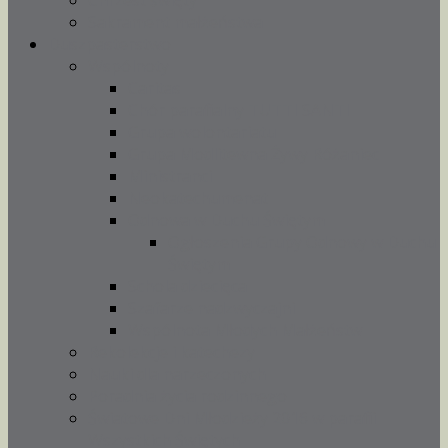
Chrzest święty
Sakrament małżeństwa
Duszpasterstwo
Wspólnoty
Caritas
Chór parafialny TUTTI SANTI
Grupa wolontariatu
Grupa Modlitewna Żywy Różaniec
Ministranci
Neokatechumenat
Odnowa w Duchu Świętym
Ogłoszenia Grupy Odnowy w Duchu
Świętym
Schola dziecięca
Szafarze nadzwyczajni
Wspólnota Młodych Małżeństw
Rekolekcje i katechezy
Nauki dla narzeczonych
Poradnia życia rodzinnego
Światowe Dni Młodzieży 2016 w parafii
Wszystkich Świętych