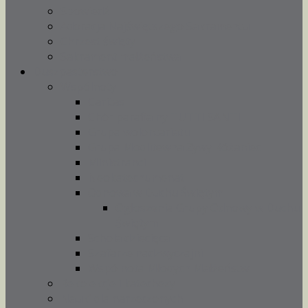
Spowiedź
Adoracja Najświętszego Sakramentu
Chrzest święty
Sakrament małżeństwa
Duszpasterstwo
Wspólnoty
Caritas
Chór parafialny TUTTI SANTI
Grupa wolontariatu
Grupa Modlitewna Żywy Różaniec
Ministranci
Neokatechumenat
Odnowa w Duchu Świętym
Ogłoszenia Grupy Odnowy w Duchu
Świętym
Schola dziecięca
Szafarze nadzwyczajni
Wspólnota Młodych Małżeństw
Rekolekcje i katechezy
Nauki dla narzeczonych