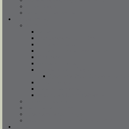
Adoracja Najświętszego Sakramentu
Chrzest święty
Sakrament małżeństwa
Duszpasterstwo
Wspólnoty
Caritas
Chór parafialny TUTTI SANTI
Grupa wolontariatu
Grupa Modlitewna Żywy Różaniec
Ministranci
Neokatechumenat
Odnowa w Duchu Świętym
Ogłoszenia Grupy Odnowy w Duchu 
Schola dziecięca
Szafarze nadzwyczajni
Wspólnota Młodych Małżeństw
Rekolekcje i katechezy
Nauki dla narzeczonych
Poradnia życia rodzinnego
Światowe Dni Młodzieży 2016 w parafii Wszystki
Galeria