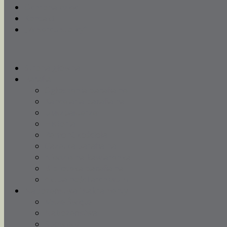
Ochrona dzieci
Kontakt
„W sercu stolicy”
Strona główna
Parafia
Ogłoszenia parafialne
Kancelaria parafialna
Duszpasterze
Historia
Remont kościoła
Gazetka parafialna
Niedzielna kawiarenka
Biblioteka parafialna
Aktualności archiwum
Nabożeństwa i sakramenty
Msze Święte
Nabożeństwa
Spowiedź