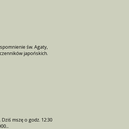
wspomnienie św. Agaty,
ęczenników japońskich.
 Dziś mszę o godz. 12:30
00...