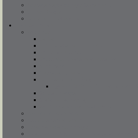
Adoracja Najświętszego Sakramentu
Chrzest święty
Sakrament małżeństwa
Duszpasterstwo
Wspólnoty
Caritas
Chór parafialny TUTTI SANTI
Grupa wolontariatu
Grupa Modlitewna Żywy Różaniec
Ministranci
Neokatechumenat
Odnowa w Duchu Świętym
Ogłoszenia Grupy Odnowy w Duchu 
Schola dziecięca
Szafarze nadzwyczajni
Wspólnota Młodych Małżeństw
Rekolekcje i katechezy
Nauki dla narzeczonych
Poradnia życia rodzinnego
Światowe Dni Młodzieży 2016 w parafii Wszystki