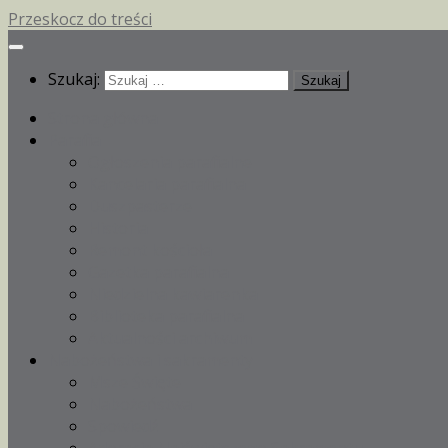
Przeskocz do treści
Szukaj:
Strona główna
Parafia
Ogłoszenia parafialne
Kancelaria parafialna
Duszpasterze
Historia
Remont kościoła
Gazetka parafialna
Niedzielna kawiarenka
Biblioteka parafialna
Aktualności archiwum
Nabożeństwa i sakramenty
Msze Święte
Nabożeństwa
Spowiedź