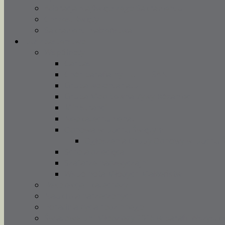
Adoracja Najświętszego Sakramentu
Chrzest święty
Sakrament małżeństwa
Duszpasterstwo
Wspólnoty
Caritas
Chór parafialny TUTTI SANTI
Grupa wolontariatu
Grupa Modlitewna Żywy Różaniec
Ministranci
Neokatechumenat
Odnowa w Duchu Świętym
Ogłoszenia Grupy Odnowy w Duchu 
Schola dziecięca
Szafarze nadzwyczajni
Wspólnota Młodych Małżeństw
Rekolekcje i katechezy
Nauki dla narzeczonych
Poradnia życia rodzinnego
Światowe Dni Młodzieży 2016 w parafii Wszystki