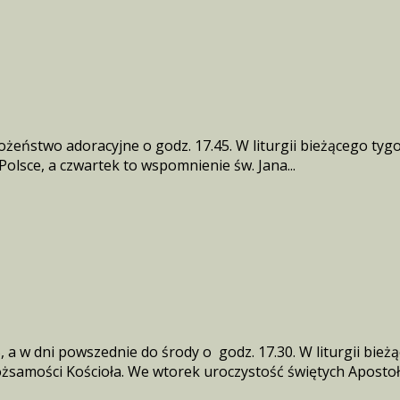
abożeństwo adoracyjne o godz. 17.45. W liturgii bieżącego t
Polsce, a czwartek to wspomnienie św. Jana...
a w dni powszednie do środy o godz. 17.30. W liturgii bież
żsamości Kościoła. We wtorek uroczystość świętych Apostołów