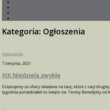
Galeria
Ochrona dzieci
Kontakt
„W sercu stolicy”
Kategoria:
Ogłoszenia
Ogłoszenia
7 sierpnia, 2021
XIX Niedziela zwykła
Dziękujemy za ofiary składane na tacę, które z racji drugie
tygodnia poniedziałek to święto św. Teresy Benedykty od Krz