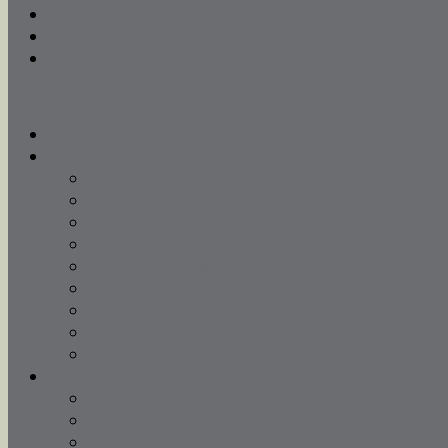
Ochrona dzieci
Kontakt
„W sercu stolicy”
Strona główna
Parafia
Ogłoszenia parafialne
Kancelaria parafialna
Duszpasterze
Historia
Remont kościoła
Gazetka parafialna
Niedzielna kawiarenka
Biblioteka parafialna
Aktualności archiwum
Nabożeństwa i sakramenty
Msze Święte
Nabożeństwa
Spowiedź