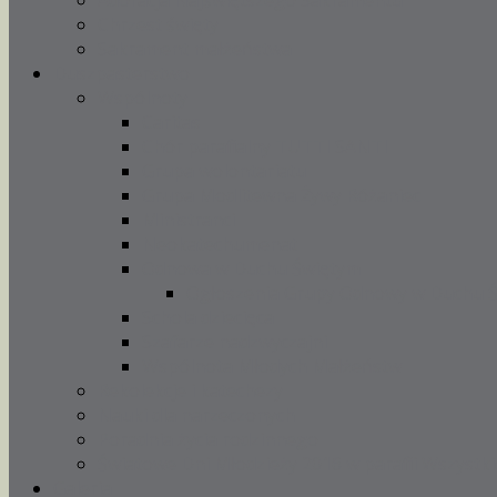
Adoracja Najświętszego Sakramentu
Chrzest święty
Sakrament małżeństwa
Duszpasterstwo
Wspólnoty
Caritas
Chór parafialny TUTTI SANTI
Grupa wolontariatu
Grupa Modlitewna Żywy Różaniec
Ministranci
Neokatechumenat
Odnowa w Duchu Świętym
Ogłoszenia Grupy Odnowy w Duchu 
Schola dziecięca
Szafarze nadzwyczajni
Wspólnota Młodych Małżeństw
Rekolekcje i katechezy
Nauki dla narzeczonych
Poradnia życia rodzinnego
Światowe Dni Młodzieży 2016 w parafii Wszystki
Galeria