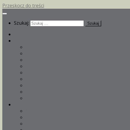
Przeskocz do treści
Szukaj:
Strona główna
Parafia
Ogłoszenia parafialne
Kancelaria parafialna
Duszpasterze
Historia
Remont kościoła
Gazetka parafialna
Niedzielna kawiarenka
Biblioteka parafialna
Aktualności archiwum
Nabożeństwa i sakramenty
Msze Święte
Nabożeństwa
Spowiedź