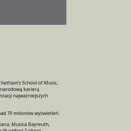
 Chetham’s School of Music,
zynarodową karierą
żacji najważniejszych
ad 70 milionów wyświetleń.
Opera, Musica Bayreuth,
 (Bachfest Tallinn),