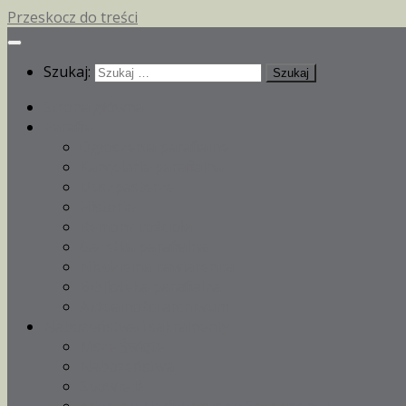
Przeskocz do treści
Szukaj:
Strona główna
Parafia
Ogłoszenia parafialne
Kancelaria parafialna
Duszpasterze
Historia
Remont kościoła
Gazetka parafialna
Niedzielna kawiarenka
Biblioteka parafialna
Aktualności archiwum
Nabożeństwa i sakramenty
Msze Święte
Nabożeństwa
Spowiedź