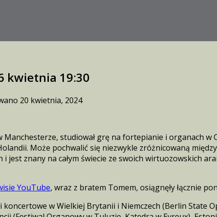
6 kwietnia 19:30
owano
20 kwietnia, 2024
y w Manchesterze, studiował grę na fortepianie i organach w
 Holandii. Może pochwalić się niezwykle zróżnicowaną międ
jest znany na całym świecie ze swoich wirtuozowskich aran
wisie YouTube
, wraz z bratem Tomem, osiągnęły łącznie pon
i koncertowe w Wielkiej Brytanii i Niemczech (Berlin State 
ji (Festiwal Organowy w Tuluzie, Katedra w Evreux), Estonii