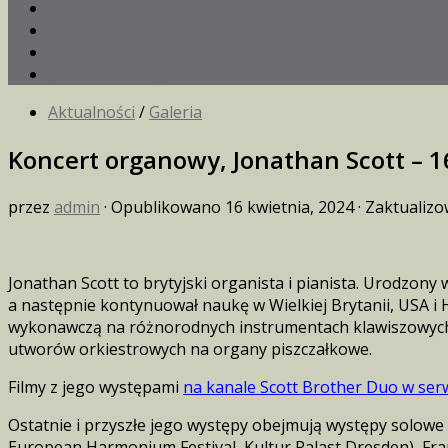
Galeria
Ochrona dzieci
Kontakt
„W sercu stolicy”
Aktualności
/
Galeria
Koncert organowy, Jonathan Scott – 1
przez
admin
· Opublikowano
16 kwietnia, 2024
· Zaktualiz
Jonathan Scott to brytyjski organista i pianista. Urodzon
a następnie kontynuował naukę w Wielkiej Brytanii, USA i
wykonawczą na różnorodnych instrumentach klawiszowych i 
utworów orkiestrowych na organy piszczałkowe.
Filmy z jego występami
na kanale Scott Brother Duo w ser
Ostatnie i przyszłe jego występy obejmują występy solowe 
European Harmonium Festival, Kultur Palast Dresden), Franc