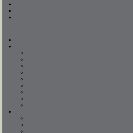
Ochrona dzieci
Kontakt
„W sercu stolicy”
Strona główna
Parafia
Ogłoszenia parafialne
Kancelaria parafialna
Duszpasterze
Historia
Remont kościoła
Gazetka parafialna
Niedzielna kawiarenka
Biblioteka parafialna
Aktualności archiwum
Nabożeństwa i sakramenty
Msze Święte
Nabożeństwa
Spowiedź