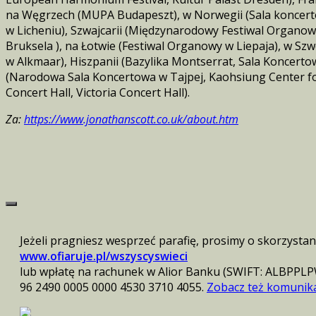
na Węgrzech (MUPA Budapeszt), w Norwegii (Sala koncertow
w Licheniu), Szwajcarii (Międzynarodowy Festiwal Organow
Bruksela ), na Łotwie (Festiwal Organowy w Liepaja), w Sz
w Alkmaar), Hiszpanii (Bazylika Montserrat, Sala Koncert
(Narodowa Sala Koncertowa w Tajpej, Kaohsiung Center for 
Concert Hall, Victoria Concert Hall).
Za:
https://www.jonathanscott.co.uk/about.htm
Jeżeli pragniesz wesprzeć parafię, prosimy o skorzystan
www.ofiaruje.pl/wszyscyswieci
lub wpłatę na rachunek w Alior Banku (SWIFT: ALBPPLP
96 2490 0005 0000 4530 3710 4055.
Zobacz też komunikat 