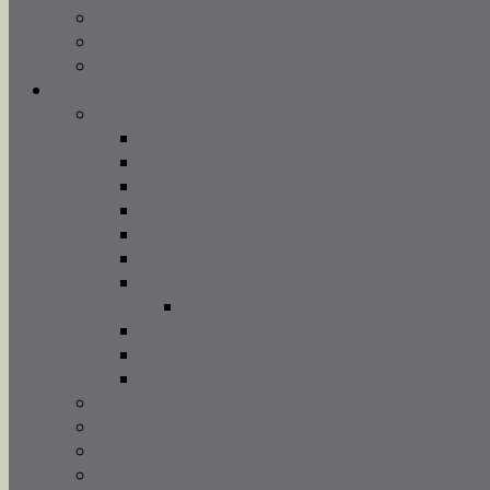
Adoracja Najświętszego Sakramentu
Chrzest święty
Sakrament małżeństwa
Duszpasterstwo
Wspólnoty
Caritas
Chór parafialny TUTTI SANTI
Grupa wolontariatu
Grupa Modlitewna Żywy Różaniec
Ministranci
Neokatechumenat
Odnowa w Duchu Świętym
Ogłoszenia Grupy Odnowy w Duchu 
Schola dziecięca
Szafarze nadzwyczajni
Wspólnota Młodych Małżeństw
Rekolekcje i katechezy
Nauki dla narzeczonych
Poradnia życia rodzinnego
Światowe Dni Młodzieży 2016 w parafii Wszystki