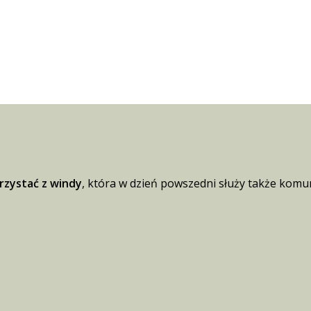
zystać z windy
, która w dzień powszedni służy także komun