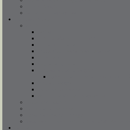
Adoracja Najświętszego Sakramentu
Chrzest święty
Sakrament małżeństwa
Duszpasterstwo
Wspólnoty
Caritas
Chór parafialny TUTTI SANTI
Grupa wolontariatu
Grupa Modlitewna Żywy Różaniec
Ministranci
Neokatechumenat
Odnowa w Duchu Świętym
Ogłoszenia Grupy Odnowy w Duchu 
Schola dziecięca
Szafarze nadzwyczajni
Wspólnota Młodych Małżeństw
Rekolekcje i katechezy
Nauki dla narzeczonych
Poradnia życia rodzinnego
Światowe Dni Młodzieży 2016 w parafii Wszystki
Galeria