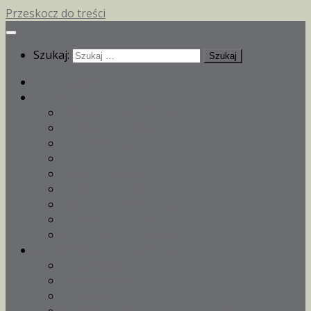
Przeskocz do treści
Szukaj:
Strona główna
Parafia
Ogłoszenia parafialne
Kancelaria parafialna
Duszpasterze
Historia
Remont kościoła
Gazetka parafialna
Niedzielna kawiarenka
Biblioteka parafialna
Aktualności archiwum
Nabożeństwa i sakramenty
Msze Święte
Nabożeństwa
Spowiedź