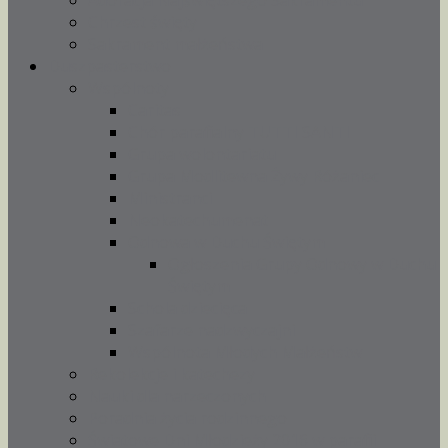
Adoracja Najświętszego Sakramentu
Chrzest święty
Sakrament małżeństwa
Duszpasterstwo
Wspólnoty
Caritas
Chór parafialny TUTTI SANTI
Grupa wolontariatu
Grupa Modlitewna Żywy Różaniec
Ministranci
Neokatechumenat
Odnowa w Duchu Świętym
Ogłoszenia Grupy Odnowy w Duchu
Świętym
Schola dziecięca
Szafarze nadzwyczajni
Wspólnota Młodych Małżeństw
Rekolekcje i katechezy
Nauki dla narzeczonych
Poradnia życia rodzinnego
Światowe Dni Młodzieży 2016 w parafii