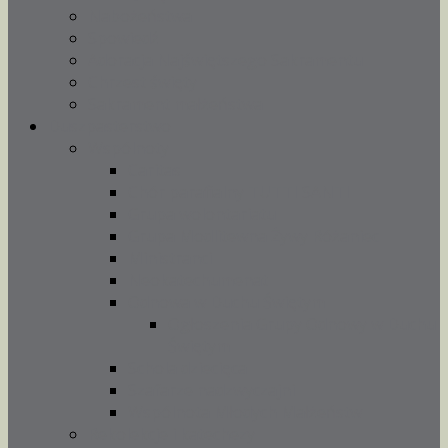
Nabożeństwa
Spowiedź
Adoracja Najświętszego Sakramentu
Chrzest święty
Sakrament małżeństwa
Duszpasterstwo
Wspólnoty
Caritas
Chór parafialny TUTTI SANTI
Grupa wolontariatu
Grupa Modlitewna Żywy Różaniec
Ministranci
Neokatechumenat
Odnowa w Duchu Świętym
Ogłoszenia Grupy Odnowy w Duchu
Świętym
Schola dziecięca
Szafarze nadzwyczajni
Wspólnota Młodych Małżeństw
Rekolekcje i katechezy