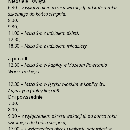
Niedziele i święta
6.30 –
z wyłączeniem okresu wakacji tj. od końca roku
szkolnego do końca sierpnia,
8.00,
9.30,
11.00 –
Msza Św. z udziałem dzieci,
12.30,
18.30 –
Msza Św. z udziałem młodzieży,
a ponadto:
12.30 –
Msza Św. w kaplicy w Muzeum Powstania
Warszawskiego,
12.30 –
Msza Św. w języku włoskim w kaplicy św.
Augustyna (dolny kościół).
Dni powszednie
7.00,
8.00,
9.00 –
z wyłączeniem okresu wakacji tj. od końca roku
szkolnego do końca sierpnia,
17.00 –
z wyłączeniem okresu wakacji, natomiast w