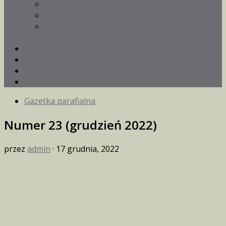
Nauki dla narzeczonych
Poradnia życia rodzinnego
Światowe Dni Młodzieży 2016 w parafii
Wszystkich Świętych
Galeria
Ochrona dzieci
Kontakt
„W sercu stolicy”
Gazetka parafialna
Numer 23 (grudzień 2022)
przez
admin
·
17 grudnia, 2022