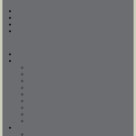
Wszystkich Świętych
Galeria
Ochrona dzieci
Kontakt
„W sercu stolicy”
Strona główna
Parafia
Ogłoszenia parafialne
Kancelaria parafialna
Duszpasterze
Historia
Remont kościoła
Gazetka parafialna
Niedzielna kawiarenka
Biblioteka parafialna
Aktualności archiwum
Nabożeństwa i sakramenty
Msze Święte