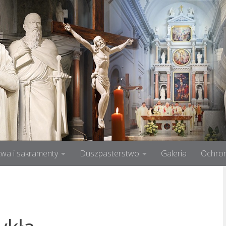
wa i sakramenty
Duszpasterstwo
Galeria
Ochron