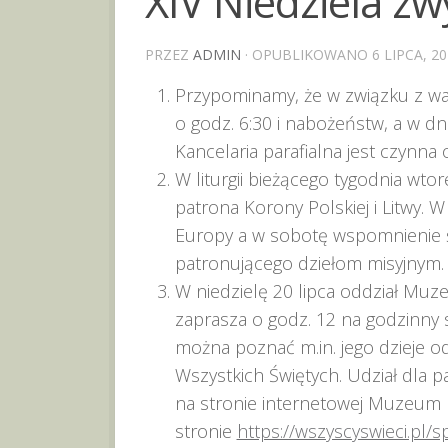
XIV Niedziela zw
PRZEZ
ADMIN
· OPUBLIKOWANO
6 LIPCA, 2
Przypominamy, że w związku z wak
o godz. 6:30 i nabożeństw, a w dn
Kancelaria parafialna jest czynna
W liturgii bieżącego tygodnia wtor
patrona Korony Polskiej i Litwy. W
Europy a w sobotę wspomnienie ś
patronującego dziełom misyjnym.
W niedzielę 20 lipca oddział Muzeu
zaprasza o godz. 12 na godzinny 
można poznać m.in. jego dzieje od 
Wszystkich Świętych. Udział dla pa
na stronie internetowej Muzeum Hi
stronie
https://wszyscyswieci.pl/