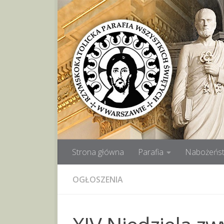
Przeskocz do treści
Strona główna
Parafia
Nabożeńst
OGŁOSZENIA