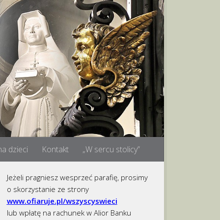
a dzieci
Kontakt
„W sercu stolicy”
Jeżeli pragniesz wesprzeć parafię, prosimy
o skorzystanie ze strony
www.ofiaruje.pl/wszyscyswieci
lub wpłatę na rachunek w Alior Banku