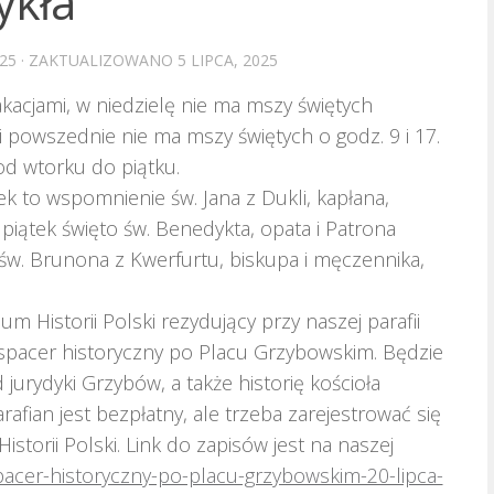
ykła
025
· ZAKTUALIZOWANO
5 LIPCA, 2025
acjami, w niedzielę nie ma mszy świętych
i powszednie nie ma mszy świętych o godz. 9 i 17.
 od wtorku do piątku.
ek to wspomnienie św. Jana z Dukli, kapłana,
 piątek święto św. Benedykta, opata i Patrona
w. Brunona z Kwerfurtu, biskupa i męczennika,
m Historii Polski rezydujący przy naszej parafii
spacer historyczny po Placu Grzybowskim. Będzie
jurydyki Grzybów, a także historię kościoła
rafian jest bezpłatny, ale trzeba zarejestrować się
storii Polski. Link do zapisów jest na naszej
spacer-historyczny-po-placu-grzybowskim-20-lipca-