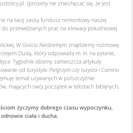
stolicy.pl (prosimy nie zniechęcać się, że jest
dane na tacę zasilą fundusz remontowy naszej
y do przewidzianych prac na elewacji południowej
ickiej. W
Gościu Niedzielnym
znajdziemy rozmowę
zejem Dudą, który odpowiada m. in. na pytanie,
tyce. Tygodnik
Idziemy
zamieszcza artykuły
owanie od turystyki:
Pielgrzym czy turysta
i
Camino
jmuje temat używanych w polszczyźnie
, mających swój początek w tekstach biblijnych,
ościom życzymy dobrego czasu wypoczynku,
 odnowie ciała i ducha.