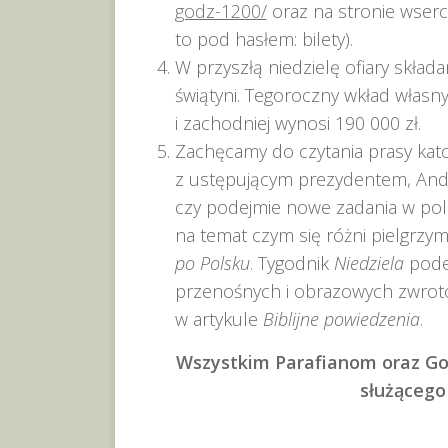
godz-1200/
oraz na stronie wsercu
to pod hasłem: bilety).
W przyszłą niedzielę ofiary skła
świątyni. Tegoroczny wkład własn
i zachodniej wynosi 190 000 zł.
Zachęcamy do czytania prasy katol
z ustępującym prezydentem, Andr
czy podejmie nowe zadania w poli
na temat czym się różni pielgrzym
po Polsku
. Tygodnik
Niedziela
pode
przenośnych i obrazowych zwrotów
w artykule
Biblijne powiedzenia
.
Wszystkim Parafianom oraz G
służącego