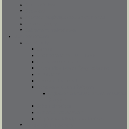
Nabożeństwa
Spowiedź
Adoracja Najświętszego Sakramentu
Chrzest święty
Sakrament małżeństwa
Duszpasterstwo
Wspólnoty
Caritas
Chór parafialny TUTTI SANTI
Grupa wolontariatu
Grupa Modlitewna Żywy Różaniec
Ministranci
Neokatechumenat
Odnowa w Duchu Świętym
Ogłoszenia Grupy Odnowy w Duchu
Świętym
Schola dziecięca
Szafarze nadzwyczajni
Wspólnota Młodych Małżeństw
Rekolekcje i katechezy