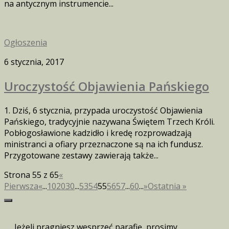
na antycznym instrumencie...
Ogłoszenia
6 stycznia, 2017
Uroczystość Objawienia Pańskiego
1. Dziś, 6 stycznia, przypada uroczystość Objawienia
Pańskiego, tradycyjnie nazywana Świętem Trzech Króli.
Pobłogosławione kadzidło i kredę rozprowadzają
ministranci a ofiary przeznaczone są na ich fundusz.
Przygotowane zestawy zawierają także...
Strona 55 z 65
«
Pierwsza
«
...
10
20
30
...
53
54
55
56
57
...
60
...
»
Ostatnia »
Jeżeli pragniesz wesprzeć parafię, prosimy