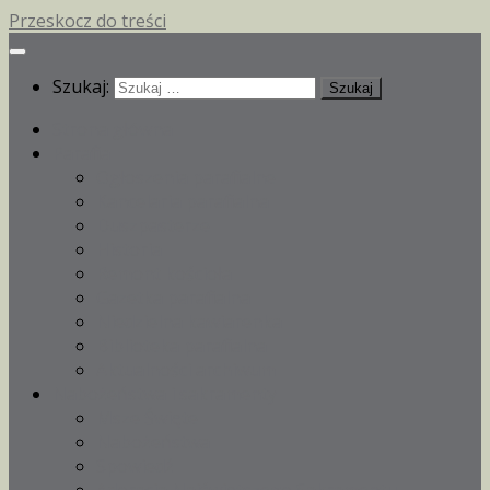
Przeskocz do treści
Szukaj:
Strona główna
Parafia
Ogłoszenia parafialne
Kancelaria parafialna
Duszpasterze
Historia
Remont kościoła
Gazetka parafialna
Niedzielna kawiarenka
Biblioteka parafialna
Aktualności archiwum
Nabożeństwa i sakramenty
Msze Święte
Nabożeństwa
Spowiedź