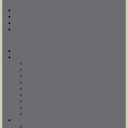
Wszystkich Świętych
Galeria
Ochrona dzieci
Kontakt
„W sercu stolicy”
Strona główna
Parafia
Ogłoszenia parafialne
Kancelaria parafialna
Duszpasterze
Historia
Remont kościoła
Gazetka parafialna
Niedzielna kawiarenka
Biblioteka parafialna
Aktualności archiwum
Nabożeństwa i sakramenty
Msze Święte