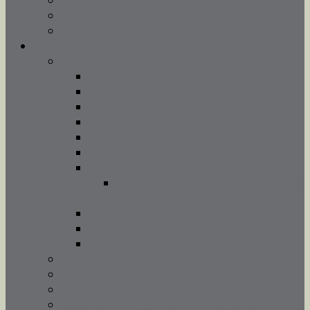
Adoracja Najświętszego Sakramentu
Chrzest święty
Sakrament małżeństwa
Duszpasterstwo
Wspólnoty
Caritas
Chór parafialny TUTTI SANTI
Grupa wolontariatu
Grupa Modlitewna Żywy Różaniec
Ministranci
Neokatechumenat
Odnowa w Duchu Świętym
Ogłoszenia Grupy Odnowy w Duchu
Świętym
Schola dziecięca
Szafarze nadzwyczajni
Wspólnota Młodych Małżeństw
Rekolekcje i katechezy
Nauki dla narzeczonych
Poradnia życia rodzinnego
Światowe Dni Młodzieży 2016 w parafii