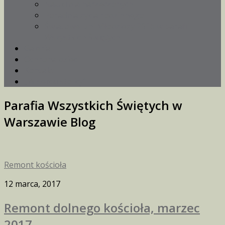
Nauki dla narzeczonych
Poradnia życia rodzinnego
Światowe Dni Młodzieży 2016 w parafii
Wszystkich Świętych
Galeria
Ochrona dzieci
Kontakt
„W sercu stolicy”
Parafia Wszystkich Świętych w
Warszawie
Blog
Remont kościoła
12 marca, 2017
Remont dolnego kościoła, marzec
2017