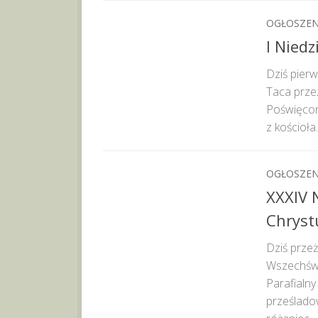
OGŁOSZEN
I Nied
Dziś pierw
Taca prze
Poświęcone
z kościoła.
OGŁOSZEN
XXXIV N
Chryst
Dziś prze
Wszechświa
Parafialny
prześlado