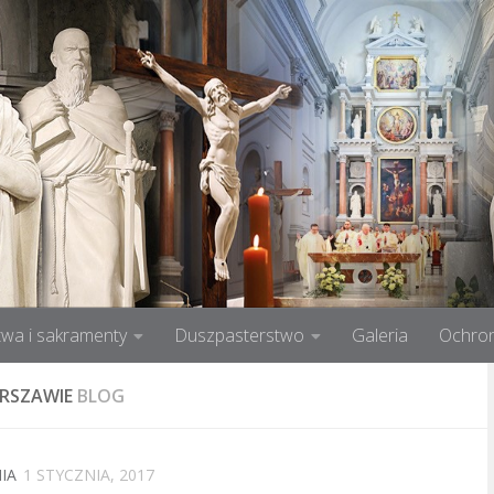
wa i sakramenty
Duszpasterstwo
Galeria
Ochron
ARSZAWIE
BLOG
IA
1 STYCZNIA, 2017