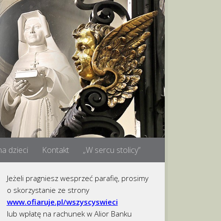
a dzieci
Kontakt
„W sercu stolicy”
Jeżeli pragniesz wesprzeć parafię, prosimy
o skorzystanie ze strony
www.ofiaruje.pl/wszyscyswieci
lub wpłatę na rachunek w Alior Banku