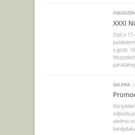
OGŁOSZEN
XXXI Ni
Dziś o 17
październ
o godz. 16
Wszystkic
parafialnej.
GALERIA
2
Promoc
Na tydzień
odpustu pa
siedmiu no
kandydatu