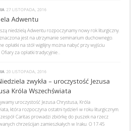
IA
27 LISTOPADA, 2016
ziela Adwentu
szą niedzielą Adwentu rozpoczynamy nowy rok liturgiczny.
znaczona jest na utrzymanie seminarium duchownego.
 opłatki na stół wigilijny można nabyć przy wyjściu
 Ofiary za opłatki tradycyjnie...
IA
20 LISTOPADA, 2016
iedziela zwykła – uroczystość Jezusa
usa Króla Wszechświata
żywamy uroczystość Jezusa Chrystusa, Króla
ta, która rozpoczyna ostatni tydzień w roku liturgicznym.
 zespół Caritas prowadzi zbiórkę do puszek na rzecz
wanych chrześcijan zamieszkałych w Iraku. O 17.45