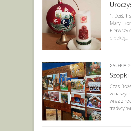
Uroczys
1. Dziś, 1
Maryi. Ko
Pierwszy 
o pokój....
GALERIA
2
Szopki
Czas Boże
w naszych
wraz z ro
tradycyjny