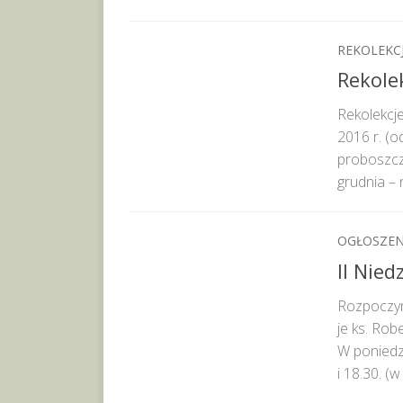
REKOLEKCJ
Rekole
Rekolekcje
2016 r. (o
proboszcz 
grudnia – 
OGŁOSZEN
II Nie
Rozpoczyn
je ks. Rob
W poniedzi
i 18.30. (