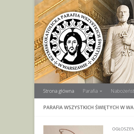
Przeskocz do treści
Strona główna
Parafia
Nabożeńst
PARAFIA WSZYSTKICH ŚWIĘTYCH W W
OGŁOSZEN