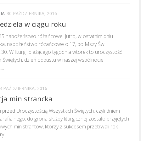
IA
30 PAŹDZIERNIKA, 2016
edziela w ciągu roku
.45 nabożeństwo różańcowe. Jutro, w ostatnim dniu
ika, nabożeństwo różańcowe o 17, po Mszy Św.
.30. W liturgii bieżącego tygodnia wtorek to uroczystość
h Świętych, dzień odpustu w naszej wspólnocie
...
3 PAŹDZIERNIKA, 2016
ja ministrancka
 przed Uroczystością Wszystkich Świętych, czyli dniem
rafialnego, do grona służby liturgicznej zostało przyjętych
wych ministrantów, którzy z sukcesem przetrwali rok
ry.