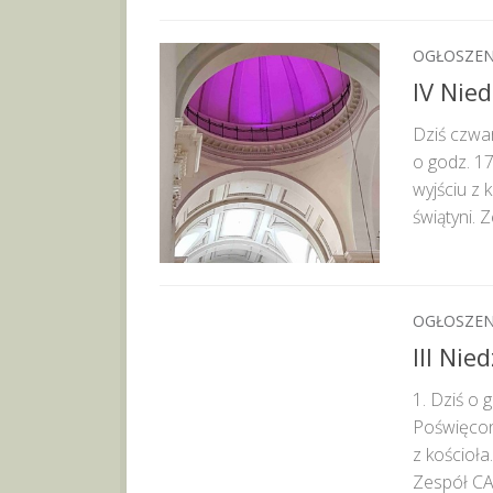
OGŁOSZEN
IV Nie
Dziś czwa
o godz. 17
wyjściu z 
świątyni. 
OGŁOSZEN
III Nie
1. Dziś o
Poświęcone
z kościoła
Zespół CA