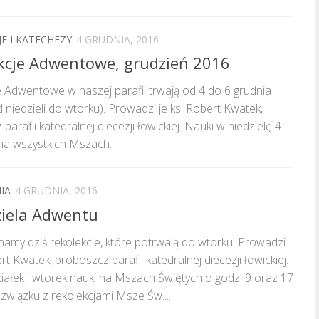
E I KATECHEZY
4 GRUDNIA, 2016
kcje Adwentowe, grudzień 2016
 Adwentowe w naszej parafii trwają od 4 do 6 grudnia
d niedzieli do wtorku). Prowadzi je ks. Robert Kwatek,
parafii katedralnej diecezji łowickiej. Nauki w niedzielę 4
na wszystkich Mszach...
IA
4 GRUDNIA, 2016
dziela Adwentu
amy dziś rekolekcje, które potrwają do wtorku. Prowadzi
ert Kwatek, proboszcz parafii katedralnej diecezji łowickiej.
ałek i wtorek nauki na Mszach Świętych o godz. 9 oraz 17
w związku z rekolekcjami Msze Św....