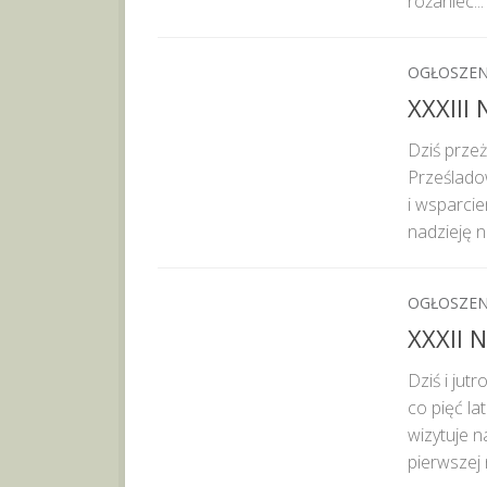
różaniec...
OGŁOSZEN
XXXIII 
Dziś przeż
Prześlado
i wsparci
nadzieję n
OGŁOSZEN
XXXII N
Dziś i jut
co pięć la
wizytuje n
pierwszej n