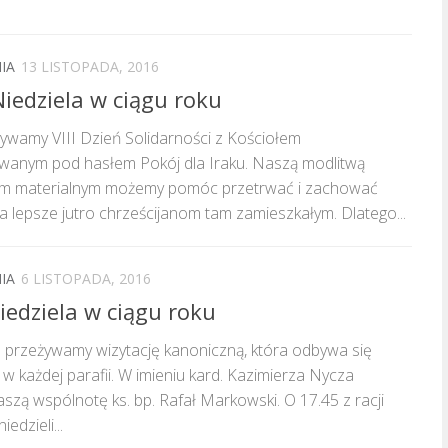
IA
13 LISTOPADA, 2016
Niedziela w ciągu roku
ywamy VIII Dzień Solidarności z Kościołem
wanym pod hasłem Pokój dla Iraku. Naszą modlitwą
em materialnym możemy pomóc przetrwać i zachować
a lepsze jutro chrześcijanom tam zamieszkałym. Dlatego...
IA
6 LISTOPADA, 2016
iedziela w ciągu roku
ro przeżywamy wizytację kanoniczną, która odbywa się
t w każdej parafii. W imieniu kard. Kazimierza Nycza
aszą wspólnotę ks. bp. Rafał Markowski. O 17.45 z racji
iedzieli...