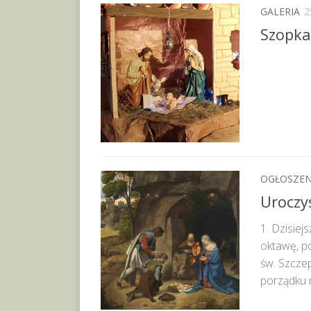
GALERIA
2
Szopka
OGŁOSZEN
Uroczy
1. Dzisie
oktawę, po
św. Szcze
porządku n